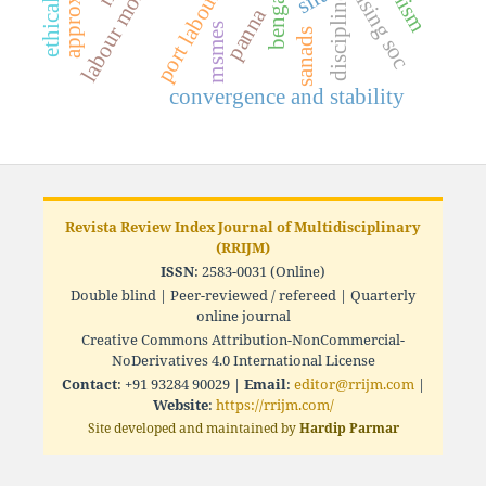
labour mobilisation
port labour
bengal
ising soc
discipline
panna
msmes
sanads
convergence and stability
Revista Review Index Journal of Multidisciplinary
(RRIJM)
ISSN
: 2583-0031 (Online)
Double blind | Peer-reviewed / refereed | Quarterly
online journal
Creative Commons Attribution-NonCommercial-
NoDerivatives 4.0 International License
Contact
: +91 93284 90029 |
Email
:
editor@rrijm.com
|
Website
:
https://rrijm.com/
Site developed and maintained by
Hardip Parmar