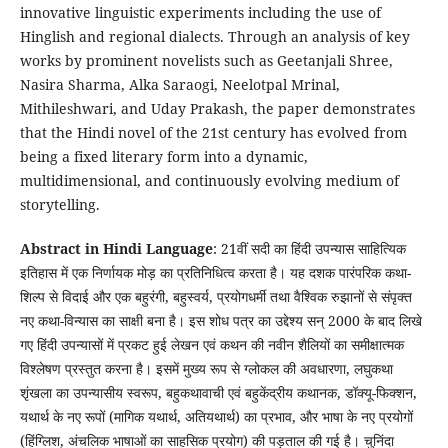
innovative linguistic experiments including the use of
Hinglish and regional dialects. Through an analysis of key
works by prominent novelists such as Geetanjali Shree,
Nasira Sharma, Alka Saraogi, Neelotpal Mrinal,
Mithileshwari, and Uday Prakash, the paper demonstrates
that the Hindi novel of the 21st century has evolved from
being a fixed literary form into a dynamic,
multidimensional, and continuously evolving medium of
storytelling.
Abstract in Hindi Language
: 21वीं सदी का हिंदी उपन्यास साहित्यिक
इतिहास में एक निर्णायक मोड़ का प्रतिनिधित्व करता है। यह दशक पारंपरिक कथा-
शिल्प से विदाई और एक बहुरंगी, बहुस्वर्य, प्रयोगधर्मी तथा वैश्विक रुझानों से संपृक्त
नए कथा-विन्यास का साक्षी बना है। इस शोध पत्र का उद्देश्य सन् 2000 के बाद लिखे
गए हिंदी उपन्यासों में प्रकट हुई लेखन एवं कथन की नवीन शैलियों का समीक्षात्मक
विश्लेषण प्रस्तुत करना है। इसमें मुख्य रूप से ग्लोकल की अवधारणा, लघुकथा
शृंखला का उपन्यासीय स्वरूप, बहुकथावाची एवं बहुकेंद्रीय कथानक, डॉक्यू-फिक्शन,
यथार्थ के नए रूपों (मागिक यथार्थ, अतियथार्थ) का प्रभाव, और भाषा के नए प्रयोगों
(हिंग्लिश, अंचलिक भाषाओं का साहसिक प्रयोग) की पड़ताल की गई है। चुनिंदा