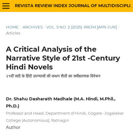
REVISTA REVIEW INDEX JOURNAL OF MULTIDISCIPLINARY
HOME
/
ARCHIVES
/
VOL. 5 NO. 2 (2025): RRIJM [APR-JUN]
/
Articles
A Critical Analysis of the
Narrative Style of 21st -Century
Hindi Novels
२१वीं सदी के हिंदी उपन्यासों की कथन शैली का समीक्षात्मक विवेचन
Dr. Shahu Dasharath Madhale (M.A. Hindi, M.Phil.,
Ph.D.)
Professor and Head, Department of Hindi, Gogate -Jogalekar
College (Autonomous), Ratnagiri
Author