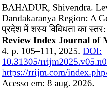
BAHADUR, Shivendra. Level
Dandakaranya Region: A Geo
प्रदेश में शस्य विविधता का स्त
Review Index Journal of M
4, p. 105–111, 2025.
DOI:
10.31305/rrijm2025.v05.n0
https://rrijm.com/index.ph
Acesso em: 8 aug. 2026.