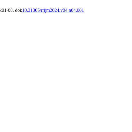
):01-08. doi:
10.31305/rrijm2024.v04.n04.001